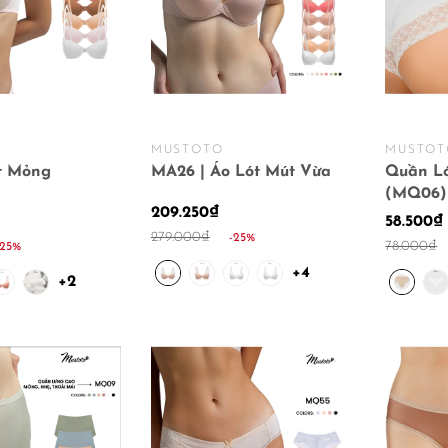
MUSTOTO
MUSTOT
t Mỏng
MA26 | Áo Lót Mút Vừa
Quần Ló
(MQ06)
209.250₫
58.500₫
279.000₫
-25%
78.000₫
-25%
+4
+2