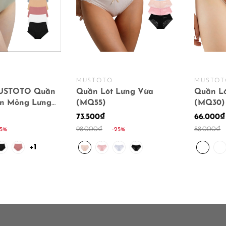
MUSTOTO
MUSTOT
USTOTO Quần
Quần Lót Lưng Vừa
Quần Ló
ơn Mỏng Lưng
(MQ55)
(MQ30)
ụng
73.500₫
66.000₫
98.000₫
88.000₫
25%
-25%
+1