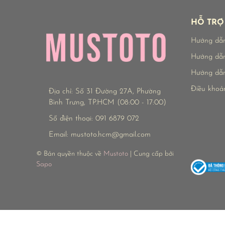
HỖ TRỢ
Hướng dẫ
Hướng dẫn
Hướng dẫn
Điều khoả
Địa chỉ:
Số 31 Đường 27A, Phường
Bình Trưng, TP.HCM (08:00 - 17:00)
Số điện thoại:
091 6879 072
Email:
mustoto.hcm@gmail.com
© Bản quyền thuộc về
Mustoto
| Cung cấp bởi
Sapo