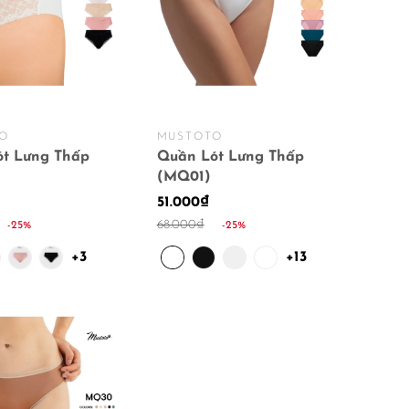
O
MUSTOTO
t Lưng Thấp
Quần Lót Lưng Thấp
(MQ01)
51.000₫
68.000₫
-25%
-25%
+3
+13