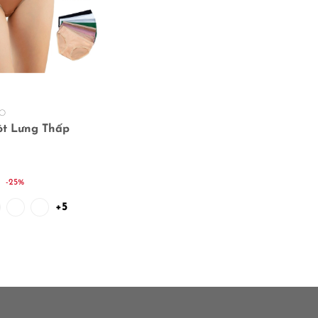
O
t Lưng Thấp
-25%
+5