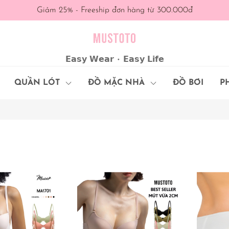
Giảm 25% - Freeship đơn hàng từ 300.000đ
𝗘𝗮𝘀𝘆 𝗪𝗲𝗮𝗿 • 𝗘𝗮𝘀𝘆 𝗟𝗶𝗳𝗲
QUẦN LÓT
ĐỒ MẶC NHÀ
ĐỒ BƠI
P