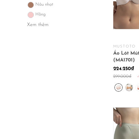
Nâu nhạt
Hồng
Xem thêm
MUSTOTO
Áo Lót Mú
(MA1701)
224.250₫
299.000₫