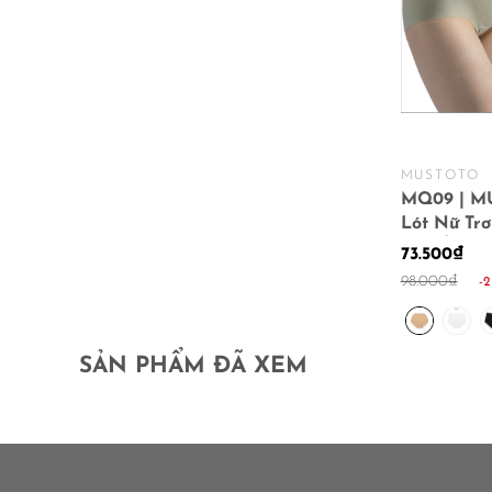
MUSTOTO
MQ09 | M
Lót Nữ Tr
Cao Ôm B
73.500₫
98.000₫
-
SẢN PHẨM ĐÃ XEM