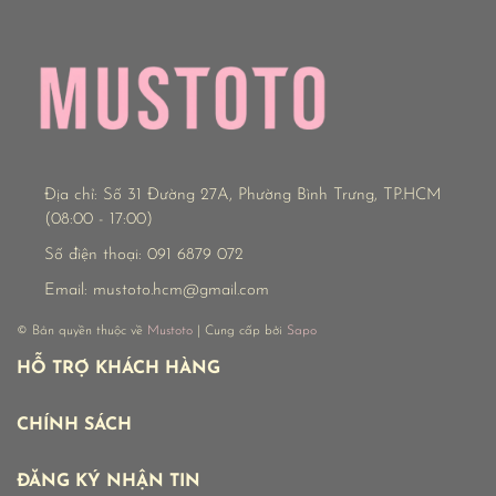
Địa chỉ:
Số 31 Đường 27A, Phường Bình Trưng, TP.HCM
(08:00 - 17:00)
Số điện thoại:
091 6879 072
Email:
mustoto.hcm@gmail.com
© Bản quyền thuộc về
Mustoto
| Cung cấp bởi
Sapo
HỖ TRỢ KHÁCH HÀNG
CHÍNH SÁCH
ĐĂNG KÝ NHẬN TIN