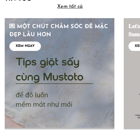
Xem tất cả
💌 MỘT CHÚT CHĂM SÓC ĐỂ MẶC
𝐋𝐞𝐭'
ĐẸP LÂU HƠN
𝐒𝐮𝐦
XEM NGAY
XE