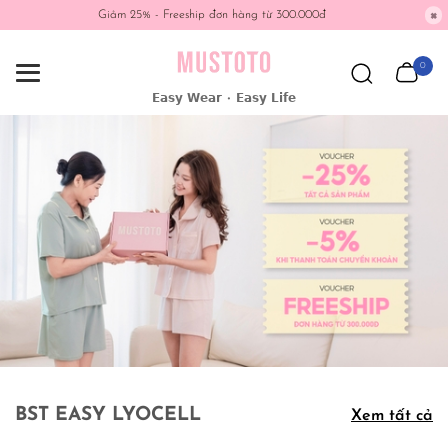
Giảm 25% - Freeship đơn hàng từ 300.000đ
0
𝗘𝗮𝘀𝘆 𝗪𝗲𝗮𝗿 • 𝗘𝗮𝘀𝘆 𝗟𝗶𝗳𝗲
BST EASY LYOCELL
Xem tất cả