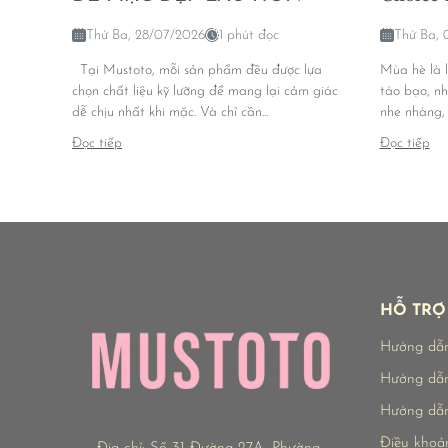
Thứ Ba, 28/07/2026
1 phút đọc
Thứ Ba, 
Tại Mustoto, mỗi sản phẩm đều được lựa
Mùa hè là l
chọn chất liệu kỹ lưỡng để mang lại cảm giác
táo bạo, n
dễ chịu nhất khi mặc. Và chỉ cần...
nhẹ nhàng, t
Đọc tiếp
Đọc tiếp
HỖ TRỢ
Hướng dẫ
Hướng dẫn
Hướng dẫn
Điều khoả