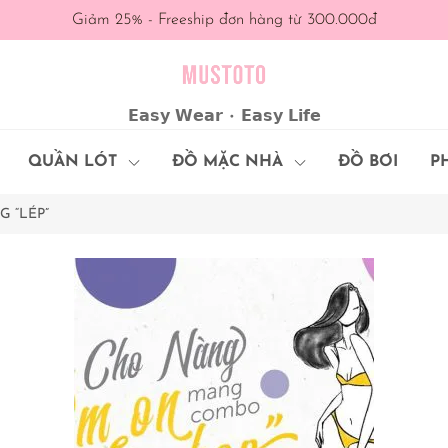
Giảm 25% - Freeship đơn hàng từ 300.000đ
𝗘𝗮𝘀𝘆 𝗪𝗲𝗮𝗿 • 𝗘𝗮𝘀𝘆 𝗟𝗶𝗳𝗲
QUẦN LÓT
ĐỒ MẶC NHÀ
ĐỒ BƠI
P
 “LÉP”