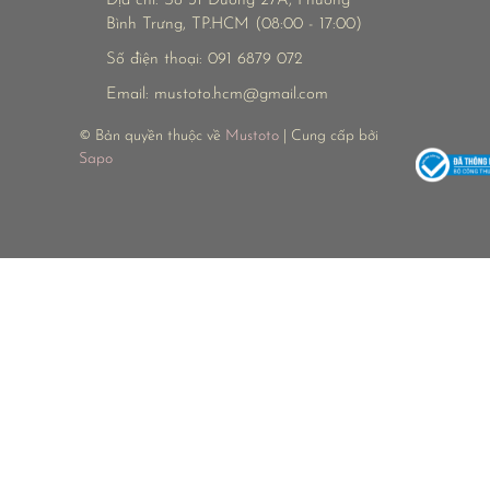
Địa chỉ:
Số 31 Đường 27A, Phường
Bình Trưng, TP.HCM (08:00 - 17:00)
Số điện thoại:
091 6879 072
Email:
mustoto.hcm@gmail.com
© Bản quyền thuộc về
Mustoto
| Cung cấp bởi
Sapo