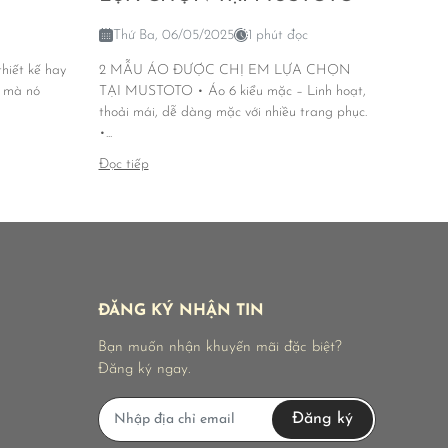
Thứ Ba, 06/05/2025
1 phút đọc
hiết kế hay
2 MẪU ÁO ĐƯỢC CHỊ EM LỰA CHỌN
n mà nó
TẠI MUSTOTO • Áo 6 kiểu mặc – Linh hoạt,
thoải mái, dễ dàng mặc với nhiều trang phục.
•...
Đọc tiếp
ĐĂNG KÝ NHẬN TIN
Bạn muốn nhận khuyến mãi đặc biệt?
Đăng ký ngay.
Đăng ký