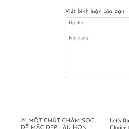
Viết bình luận của bạn
💌 MỘT CHÚT CHĂM SÓC
𝐋𝐞𝐭'𝐬 𝐁
ĐỂ MẶC ĐẸP LÂU HƠN
𝐂𝐡𝐨𝐢𝐜𝐞