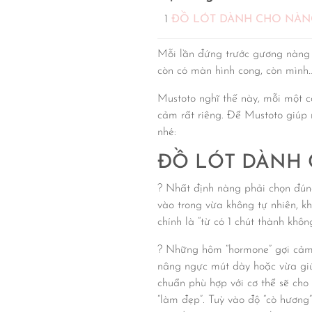
ĐỒ LÓT DÀNH CHO NÀNG
Mỗi lần đứng trước gương nàng l
còn có màn hình cong, còn mình…
Mustoto nghĩ thế này, mỗi một cơ
cảm rất riêng. Để Mustoto giúp 
nhé:
ĐỒ LÓT DÀNH 
? Nhất định nàng phải chọn đúng
vào trong vừa không tự nhiên, k
chính là “từ có 1 chút thành khôn
? Những hôm “hormone” gợi cảm c
nâng ngực mút dày hoặc vừa giú
chuẩn phù hợp với cơ thể sẽ cho
“làm đẹp”. Tuỳ vào độ “cò hương