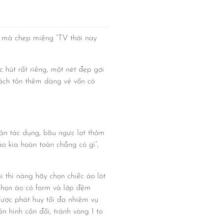
, mà chẹp miệng “TV thời nay
 hút rất riêng, một nét đẹp gợi
cách tôn thêm dáng vẻ vốn có
hản tác dụng, bầu ngực lọt thỏm
o kia hoàn toàn chẳng có gì”,
 thì nàng hãy chọn chiếc áo lót
chọn áo có form và lớp đệm
được phát huy tối đa nhiệm vụ
 hình cân đối, tránh vòng 1 to