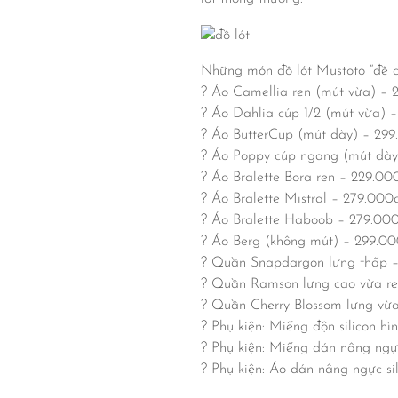
Những món đồ lót Mustoto “đề c
? Áo Camellia ren (mút vừa) – 
? Áo Dahlia cúp 1/2 (mút vừa) 
? Áo ButterCup (mút dày) – 29
? Áo Poppy cúp ngang (mút dày
? Áo Bralette Bora ren – 229.00
? Áo Bralette Mistral – 279.000
? Áo Bralette Haboob – 279.00
? Áo Berg (không mút) – 299.0
? Quần Snapdargon lưng thấp 
? Quần Ramson lưng cao vừa re
? Quần Cherry Blossom lưng vừa
? Phụ kiện: Miếng độn silicon hì
? Phụ kiện: Miếng dán nâng ngự
? Phụ kiện: Áo dán nâng ngực si