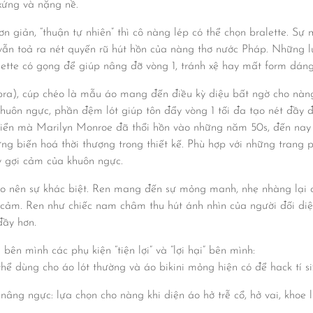
xứng và nặng nề.
n giản, “thuận tự nhiên” thì cô nàng lép có thể chọn bralette. Sự
 vẫn toả ra nét quyến rũ hút hồn của nàng thơ nước Pháp. Những
ette có gọng để giúp nâng đỡ vòng 1, tránh xệ hay mất form dáng
bra), cúp chéo là mẫu áo mang đến điều kỳ diệu bất ngờ cho nàn
uôn ngực, phần đệm lót giúp tôn đẩy vòng 1 tối đa tạo nét đầy đ
điển mà Marilyn Monroe đã thổi hồn vào những năm 50s, đến nay 
g biến hoá thời thượng trong thiết kế. Phù hợp với những trang p
y gợi cảm của khuôn ngực.
ạo nên sự khác biệt. Ren mang đến sự mỏng manh, nhẹ nhàng lại c
ảm. Ren như chiếc nam châm thu hút ánh nhìn của người đối di
đầy hơn.
ên mình các phụ kiện “tiện lợi” và “lợi hại” bên mình:
hể dùng cho áo lót thường và áo bikini mỏng hiện có để hack tí si
âng ngực: lựa chọn cho nàng khi diện áo hở trễ cổ, hở vai, kho