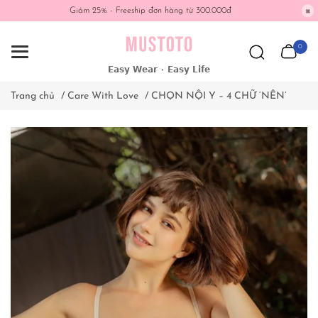
Giảm 25% - Freeship đơn hàng từ 300.000đ
0
𝗘𝗮𝘀𝘆 𝗪𝗲𝗮𝗿 • 𝗘𝗮𝘀𝘆 𝗟𝗶𝗳𝗲
Trang chủ
/
Care With Love
/
CHỌN NỘI Y – 4 CHỮ ‘NÊN’