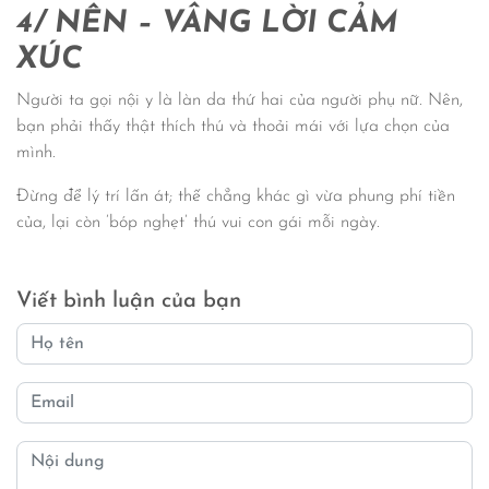
4/ NÊN
–
VÂNG LỜI CẢM
XÚC
Người ta gọi nội y là làn da thứ hai của người phụ nữ. Nên,
bạn phải thấy thật thích thú và thoải mái với lựa chọn của
mình.
Đừng để lý trí lấn át; thế chẳng khác gì vừa phung phí tiền
của, lại còn ’bóp nghẹt’ thú vui con gái mỗi ngày.
Viết bình luận của bạn