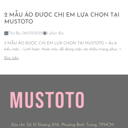
2 MẪU ÁO ĐƯỢC CHỊ EM LỰA CHỌN TẠI
MUSTOTO
Thứ Ba, 06/05/2025
1 phút đọc
2 MẪU ÁO ĐƯỢC CHỊ EM LỰA CHỌN TẠI MUSTOTO • Áo 6
kiểu mặc – Linh hoạt, thoải mái, dễ dàng mặc với nhiều trang phục. •...
Đọc tiếp
Địa chỉ:
Số 31 Đường 27A, Phường Bình Trưng, TP.HCM