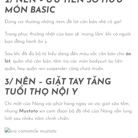
2/ NÊN
–
ƯU TIÊN SỞ HỮU
MÓN BASIC
Đừng coi thường những item đồ lót căn bản nhé cô gái!
Trang phục thường nhật của bạn sẽ ’mừng lắm’ khi có người
bạn đồng hành ăn ý.
Sau khi đã đủ bộ từ kiểu dáng đến màu sắc căn bản cho
áo
lót
, quần nhỏ căn bản, tăm tia các món bodysuit áo liền
quần, hay quần ren suspender cũng chưa muộn.
3/ NÊN
–
GIẶT TAY TĂNG
TUỔI THỌ NỘI Y
Chỉ mất của Nàng vài phút hàng ngày và vài giọt sữa tắm,
nhưng
Mustoto
xin cam đoan bộ đồ nhỏ của Nàng vẫn lung
linh sau nhiều năm chinh chiến.