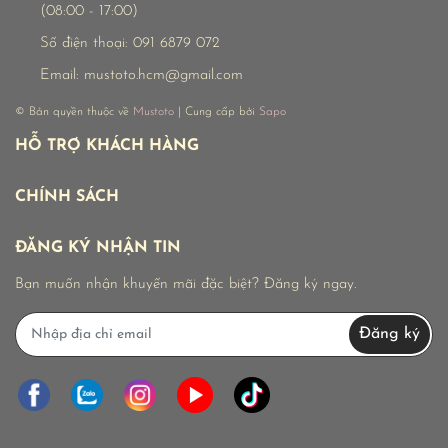
(08:00 - 17:00)
Số điện thoại:
091 6879 072
Email:
mustoto.hcm@gmail.com
© Bản quyền thuộc về
Mustoto
| Cung cấp bởi
Sapo
HỖ TRỢ KHÁCH HÀNG
CHÍNH SÁCH
ĐĂNG KÝ NHẬN TIN
Bạn muốn nhận khuyến mãi đặc biệt? Đăng ký ngay.
Đăng ký