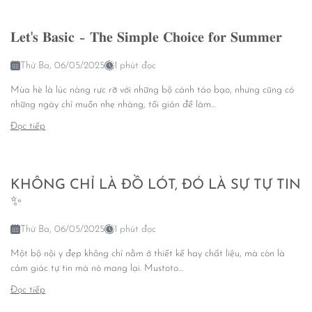
𝐋𝐞𝐭'𝐬 𝐁𝐚𝐬𝐢𝐜 – 𝐓𝐡𝐞 𝐒𝐢𝐦𝐩𝐥𝐞 𝐂𝐡𝐨𝐢𝐜𝐞 𝐟𝐨𝐫 𝐒𝐮𝐦𝐦𝐞𝐫
Thứ Ba, 06/05/2025
1 phút đọc
Mùa hè là lúc nàng rực rỡ với những bộ cánh táo bạo, nhưng cũng có
những ngày chỉ muốn nhẹ nhàng, tối giản để làm...
Đọc tiếp
KHÔNG CHỈ LÀ ĐỒ LÓT, ĐÓ LÀ SỰ TỰ TIN
✨
Thứ Ba, 06/05/2025
1 phút đọc
Một bộ nội y đẹp không chỉ nằm ở thiết kế hay chất liệu, mà còn là
cảm giác tự tin mà nó mang lại. Mustoto...
Đọc tiếp