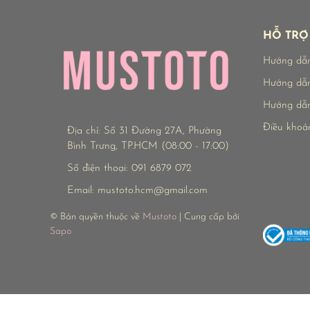
HỖ TRỢ
Hướng dẫ
Hướng dẫn
Hướng dẫn
Điều khoả
Địa chỉ:
Số 31 Đường 27A, Phường
Bình Trưng, TP.HCM (08:00 - 17:00)
Số điện thoại:
091 6879 072
Email:
mustoto.hcm@gmail.com
© Bản quyền thuộc về
Mustoto
| Cung cấp bởi
Sapo