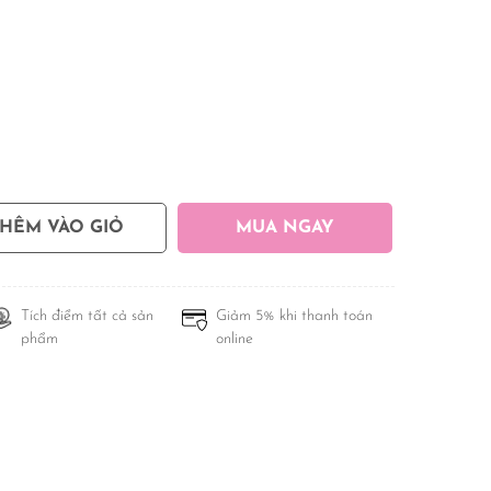
THÊM VÀO GIỎ
MUA NGAY
Tích điểm tất cả sản
Giảm 5% khi thanh toán
phẩm
online