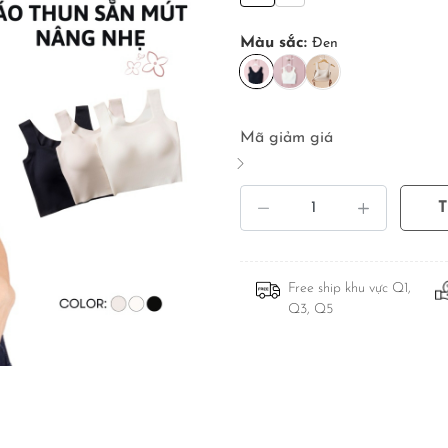
Màu sắc:
Đen
Mã giảm giá
Free ship khu vực Q1,
Q3, Q5