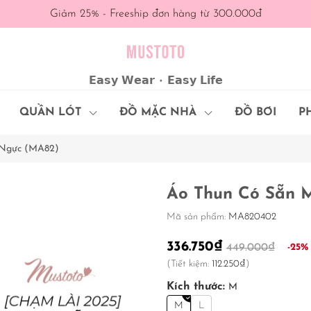
Giảm 25% - Freeship đơn hàng từ 300.000đ
𝗘𝗮𝘀𝘆 𝗪𝗲𝗮𝗿 • 𝗘𝗮𝘀𝘆 𝗟𝗶𝗳𝗲
QUẦN LÓT
ĐỒ MẶC NHÀ
ĐỒ BƠI
P
 Ngực (MA82)
Áo Thun Có Sẵn 
Mã sản phẩm:
MA820402
336.750₫
449.000₫
-25%
(Tiết kiệm:
112.250₫
)
Kích thước:
M
M
L