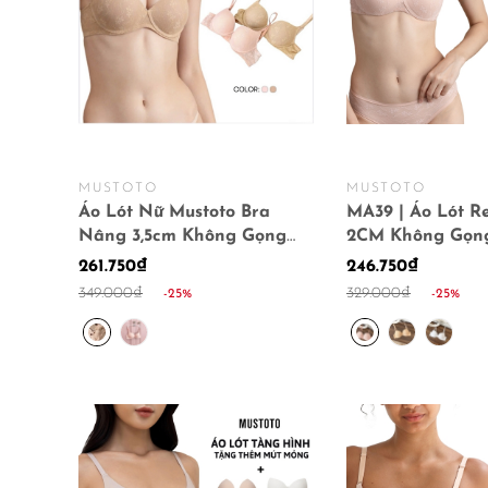
MUSTOTO
MUSTOTO
Áo Lót Nữ Mustoto Bra
MA39 | Áo Lót R
Nâng 3,5cm Không Gọng
2CM Không Gọn
(MA4201)
261.750₫
246.750₫
349.000₫
329.000₫
-25%
-25%