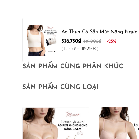
- Model: MA82
Áo Thun Có Sẵn Mút Nâng Ngực
336.750₫
-25%
449.000₫
(Tiết kiệm:
112.250₫
)
SẢN PHẨM CÙNG PHÂN KHÚC
SẢN PHẨM CÙNG LOẠI