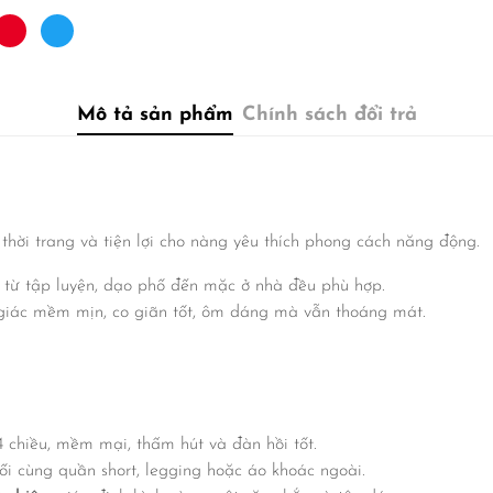
Mô tả sản phẩm
Chính sách đổi trả
hời trang và tiện lợi cho nàng yêu thích phong cách năng động.
, từ tập luyện, dạo phố đến mặc ở nhà đều phù hợp.
giác mềm mịn, co giãn tốt, ôm dáng mà vẫn thoáng mát.
chiều, mềm mại, thấm hút và đàn hồi tốt.
ối cùng quần short, legging hoặc áo khoác ngoài.