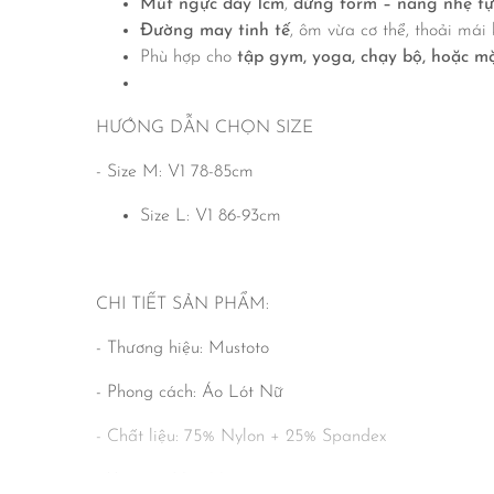
Mút ngực dày 1cm
,
đứng form – nâng nhẹ tự
Đường may tinh tế
, ôm vừa cơ thể, thoải mái 
Phù hợp cho
tập gym, yoga, chạy bộ, hoặc 
HƯỚNG DẪN CHỌN SIZE
- Size M: V1 78-85cm
Size L: V1 86-93cm
CHI TIẾT SẢN PHẨM:
- Thương hiệu: Mustoto
- Phong cách: Áo Lót Nữ
- Chất liệu: 75% Nylon + 25% Spandex
- Xuất xứ: Việt Nam