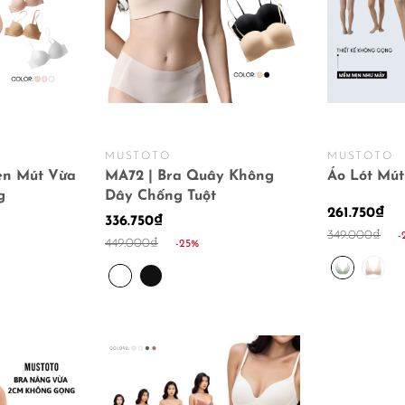
MUSTOTO
MUSTOTO
en Mút Vừa
MA72 | Bra Quây Không
Áo Lót Mú
g
Dây Chống Tuột
261.750₫
336.750₫
349.000₫
-
449.000₫
-25%