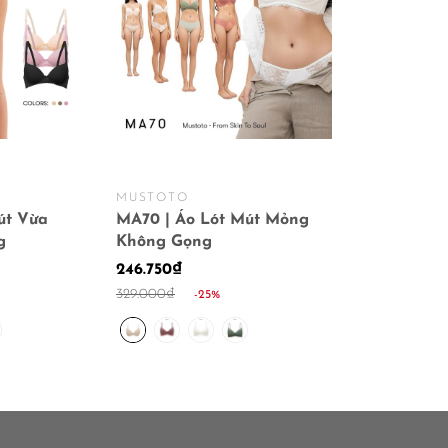
MUSTOTO
út Vừa
MA70 | Áo Lót Mút Mỏng
g
Không Gọng
246.750₫
329.000₫
-25%