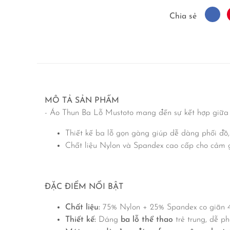
Chia sẻ
MÔ TẢ SẢN PHẨM
- Áo Thun Ba Lỗ Mustoto mang đến sự kết hợp giữa t
Thiết kế ba lỗ gọn gàng giúp dễ dàng phối đồ
Chất liệu Nylon và Spandex cao cấp cho cảm 
ĐẶC ĐIỂM NỔI BẬT
Chất liệu:
75% Nylon + 25% Spandex co giãn 4 
Thiết kế:
Dáng
ba lỗ thể thao
trẻ trung, dễ ph