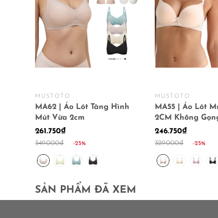
MUSTOTO
MUSTOTO
MA62 | Áo Lót Tàng Hình
MA55 | Áo Lót M
Mút Vừa 2cm
2CM Không Gọn
261.750₫
246.750₫
349.000₫
329.000₫
-25%
-25%
SẢN PHẨM ĐÃ XEM