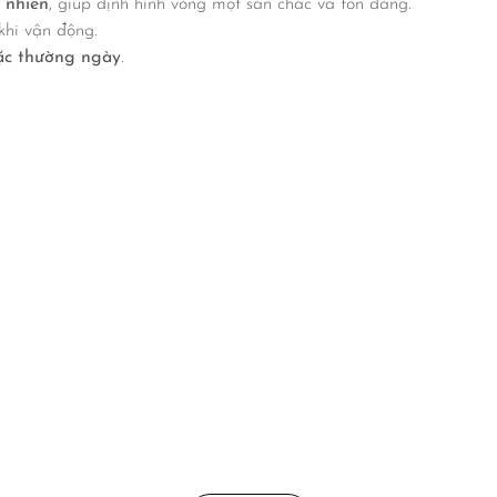
 nhiên
, giúp định hình vòng một săn chắc và tôn dáng.
khi vận động.
mặc thường ngày
.