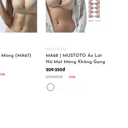
MUSTOTO
t Mỏng (MA67)
MA68 | MUSTOTO Áo Lót
Nữ Mút Mỏng Không Gọng
209.250₫
25%
279.000₫
-25%