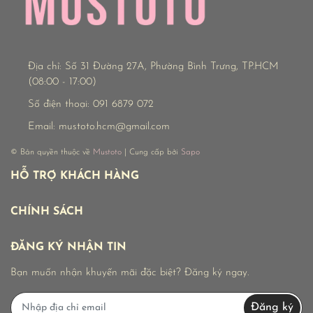
Địa chỉ:
Số 31 Đường 27A, Phường Bình Trưng, TP.HCM
(08:00 - 17:00)
Số điện thoại:
091 6879 072
Email:
mustoto.hcm@gmail.com
© Bản quyền thuộc về
Mustoto
| Cung cấp bởi
Sapo
HỖ TRỢ KHÁCH HÀNG
CHÍNH SÁCH
ĐĂNG KÝ NHẬN TIN
Bạn muốn nhận khuyến mãi đặc biệt? Đăng ký ngay.
Đăng ký