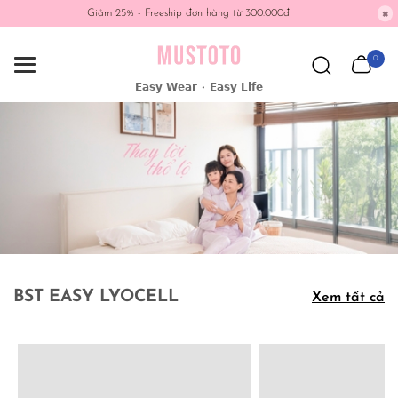
Giảm 25% - Freeship đơn hàng từ 300.000đ
0
𝗘𝗮𝘀𝘆 𝗪𝗲𝗮𝗿 • 𝗘𝗮𝘀𝘆 𝗟𝗶𝗳𝗲
BST EASY LYOCELL
Xem tất cả